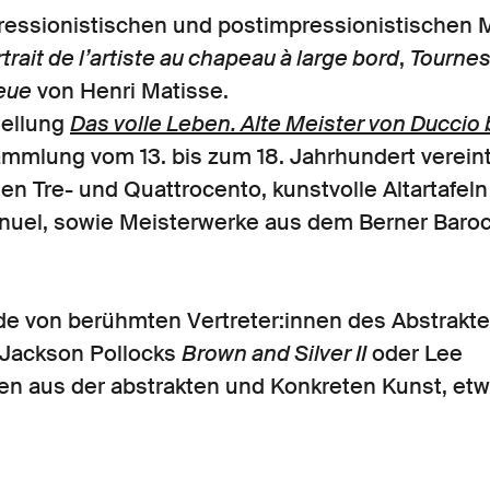
pressionistischen und postimpressionistischen M
trait de l’artiste au chapeau à large bord
,
Tournes
eue
von Henri Matisse.
tellung
Das volle Leben. Alte Meister von Duccio 
mlung vom 13. bis zum 18. Jahrhundert vereint
en Tre- und Quattrocento, kunstvolle Altartafeln
uel, sowie Meisterwerke aus dem Berner Barock
e von berühmten Vertreter:innen des Abstrakt
 Jackson Pollocks
Brown and Silver II
oder Lee
nen aus der abstrakten und Konkreten Kunst, et