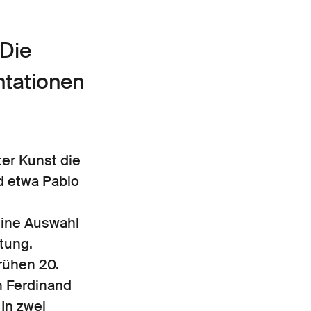
 Die
tationen
er Kunst die
d etwa Pablo
 eine Auswahl
tung.
rühen 20.
n Ferdinand
 In zwei