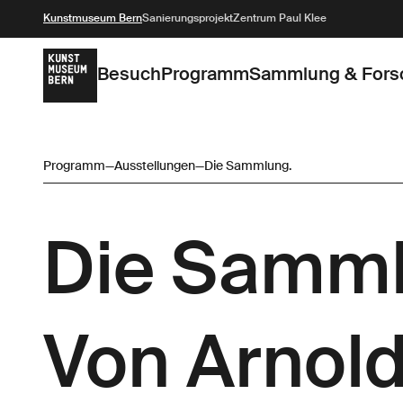
Kunstmuseum Bern
Sanierungsprojekt
Zentrum Paul Klee
Besuch
Programm
Sammlung & Fors
Programm
—
Ausstellungen
—
Die Sammlung.
Die Samml
Von Arnold