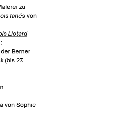
alerei zu
ols fanés
von
bis Liotard
:
 der Berner
 (bis 27.
en
wa von Sophie