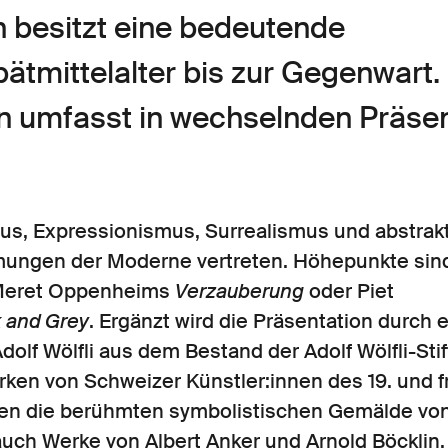
besitzt eine bedeutende
mittelalter bis zur Gegenwart.
 umfasst in wechselnden Präsen
s, Expressionismus, Surrealismus und abstrakt
ömungen der Moderne vertreten. Höhepunkte sin
Meret Oppenheims
Verzauberung
oder Piet
k and Grey
. Ergänzt wird die Präsentation durch
olf Wölfli aus dem Bestand der Adolf Wölfli-Stif
ken von Schweizer Künstler:innen des 19. und f
en die berühmten symbolistischen Gemälde vo
 auch Werke von Albert Anker und Arnold Böcklin.