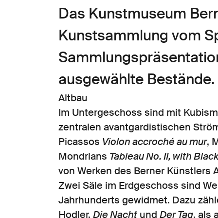
Das Kunstmuseum Bern 
Kunstsammlung vom Spät
Sammlungspräsentation
ausgewählte Bestände.
Altbau
Im Untergeschoss sind mit Kubismu
zentralen avantgardistischen Str
Picassos
Violon accroché au mur
, 
Mondrians
Tableau No. II, with Blac
von Werken des Berner Künstlers Ad
Zwei Säle im Erdgeschoss sind Wer
Jahrhunderts gewidmet. Dazu zähl
Hodler,
Die Nacht
und
Der Tag
, als