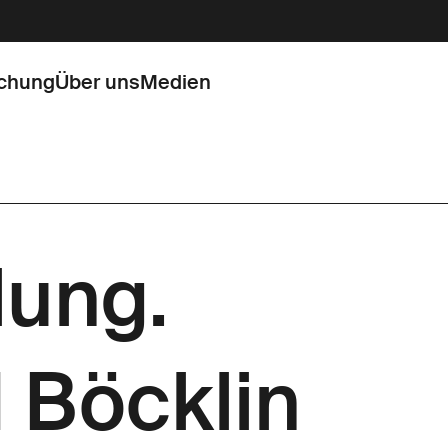
chung
Über uns
Medien
ung.
 Böcklin