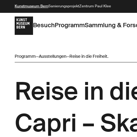
Kunstmuseum Bern
Sanierungsprojekt
Zentrum Paul Klee
Besuch
Programm
Sammlung & Fors
Programm
—
Ausstellungen
—
Reise in die Freiheit.
Reise in di
Capri – Sk