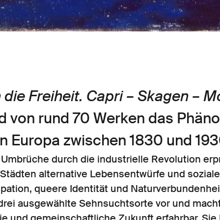
n die Freiheit. Capri – Skagen – M
nd von rund 70 Werken das Phän
 in Europa zwischen 1830 und 19
en Umbrüche durch die industrielle Revolution er
 Städten alternative Lebensentwürfe und sozial
ation, queere Identität und Naturverbundenhei
t drei ausgewählte Sehnsuchtsorte vor und mach
ie und gemeinschaftliche Zukunft erfahrbar. Sie 