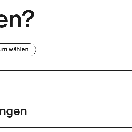
en?
um wählen
ungen