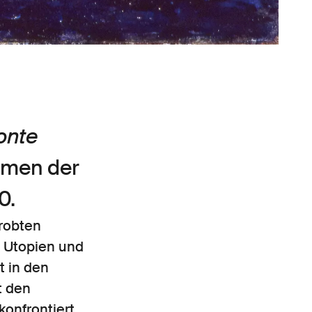
onte
omen der
30.
probten
e Utopien und
t in den
t den
konfrontiert