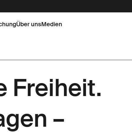
chung
Über uns
Medien
e Freiheit.
agen –