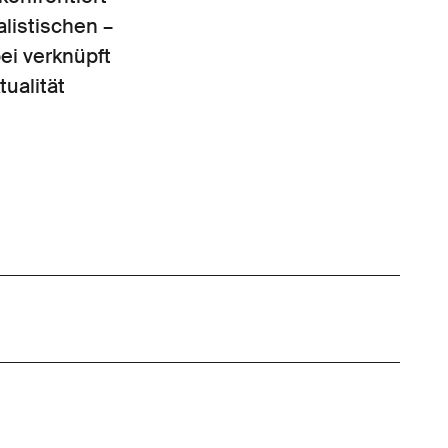
listischen –
ei verknüpft
ualität