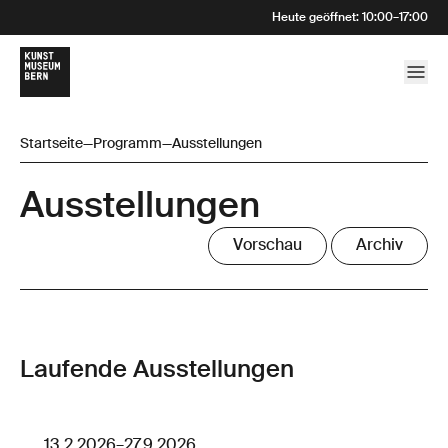
Heute geöffnet
:
10:00
–
17:00
Startseite
—
Programm
—
Ausstellungen
Ausstellungen
Vorschau
Archiv
Laufende Ausstellungen
13.2.2026
–
27.9.2026