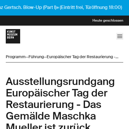
sch. Blow-Up (Part I)» (Eintritt frei, Türöffnung 18:00)
Heute geschlossen
Programm
—
Führung
—
Europäischer Tag der Restaurierung -
Das Gemälde Maschka Mueller ist zurück
Ausstellungsrund­gang
Europäischer Tag der
Restaurierung - Das
Gemälde Maschka
Mueller ist zurück