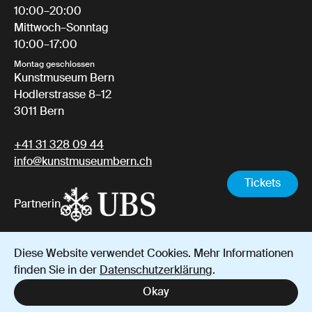
10:00–20:00
Mittwoch–Sonntag
10:00–17:00
Montag geschlossen
Kunstmuseum Bern
Hodlerstrasse 8–12
3011 Bern
+41 31 328 09 44
info@kunstmuseumbern.ch
Tickets
Partnerin
Diese Website verwendet Cookies. Mehr Informationen
Impressum
Datenschutz
AGB
finden Sie in der
Datenschutzerklärung
.
Instagram
YouTube
Facebook
Okay