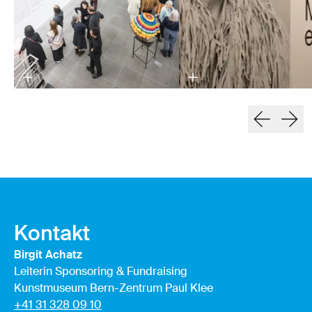
Kontakt
Birgit Achatz
Leiterin Sponsoring & Fundraising
Kunstmuseum Bern-Zentrum Paul Klee
+41 31 328 09 10