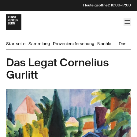
Heute geöffnet
:
10:00
–
17:00
Startseite
—
Sammlung
—
Provenienzforschung
—
Nachlass
—
Das
Cornelius
Legat
Gurlitt
Cornelius
Das Legat Cornelius
Gurlitt
Gurlitt