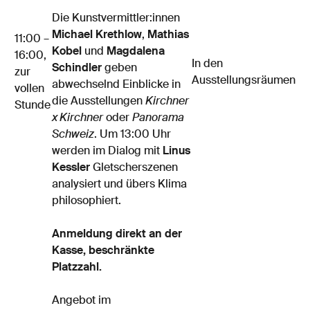
Die Kunstvermittler:innen
Michael Krethlow
,
Mathias
11:00 –
Kobel
und
Magdalena
16:00,
In den
Schindler
geben
zur
Ausstellungsräumen
abwechselnd Einblicke in
vollen
die Ausstellungen
Kirchner
Stunde
x Kirchner
oder
Panorama
Schweiz
. Um 13:00 Uhr
werden im Dialog mit
Linus
Kessler
Gletscherszenen
analysiert und übers Klima
philosophiert.
Anmeldung direkt an der
Kasse, beschränkte
Platzzahl.
Angebot im