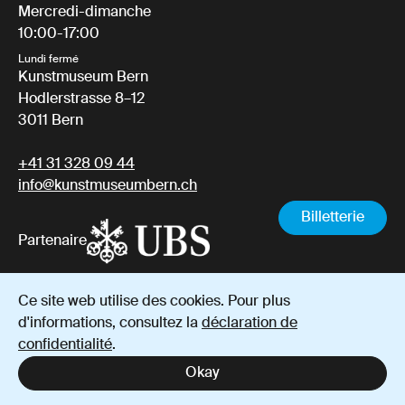
Mercredi-dimanche
10:00-17:00
Lundi fermé
Kunstmuseum Bern
Hodlerstrasse 8–12
3011 Bern
+41 31 328 09 44
info@kunstmuseumbern.ch
Billetterie
Partenaire
Ce site web utilise des cookies. Pour plus
Mentions
Protection des
Conditions générales de
d'informations, consultez la
déclaration de
légales
données
vente
confidentialité
.
Instagram
YouTube
Facebook
Okay