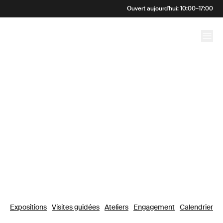
Bienvenue au
Ouvert aujourd'hui
:
10:00
–
17:00
Kunstmuseum Bern
Expositions
Visites guidées
Ateliers
Engagement
Calendrier