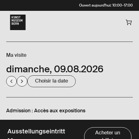
Ouvert aujourd'hui
:
10:00
–
17:00
Ma visite
dimanche, 09.08.2026
Choisir la date
Admission : Accès aux expositions
Ausstellungseintritt
Acheter un