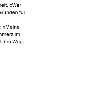
eit. «Wer
Gründen für
e: «Meine
chmerz im
st den Weg.