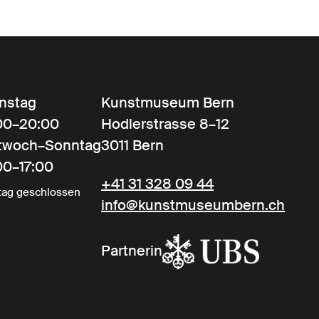
nstag
Kunstmuseum Bern
00–20:00
Hodlerstrasse 8–12
twoch–Sonntag
3011 Bern
00–17:00
+41 31 328 09 44
ag geschlossen
info@kunstmuseumbern.ch
Partnerin