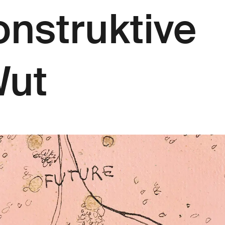
onstruktive
Wut