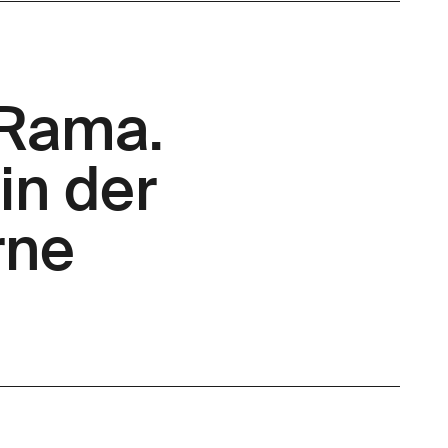
 Rama.
in der
rne