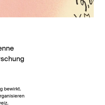
ienne
orschung
g bewirkt.
rganisieren
eiz.