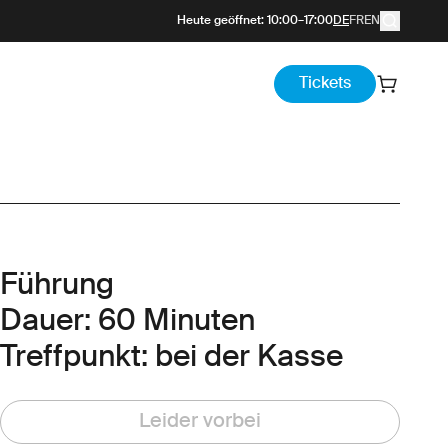
Heute geöffnet
:
10:00
–
17:00
DE
FR
EN
Tickets
Führung
Dauer: 60 Minuten
Treffpunkt: bei der Kasse
Leider vorbei