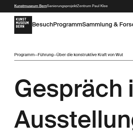
Kunstmuseum Bern
Sanierungsprojekt
Zentrum Paul Klee
Besuch
Programm
Sammlung & Fors
Programm
—
Führung
—
Über die konstruktive Kraft von Wut
Gespräch i
Ausstellu