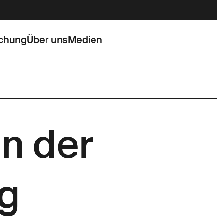
chung
Über uns
Medien
n der
ng