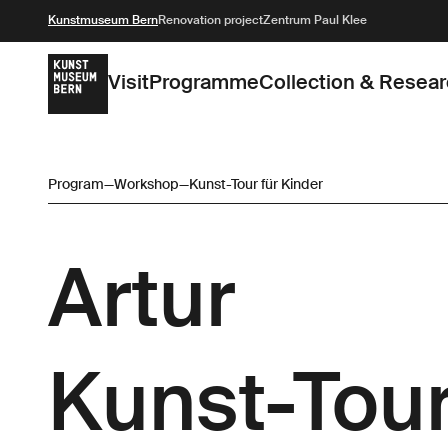
Kunstmuseum Bern
Renovation project
Zentrum Paul Klee
Visit
Programme
Collection & Resea
Program
—
Workshop
—
Kunst-Tour für Kinder
Artur
Kunst-Tour