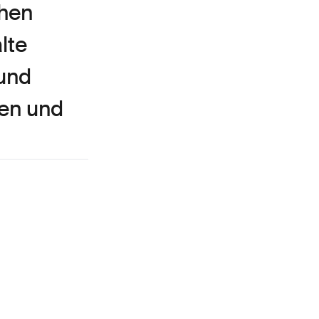
chen
lte
 und
ien und