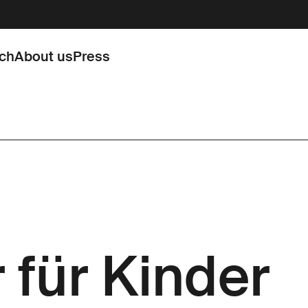
rch
About us
Press
 für Kinder