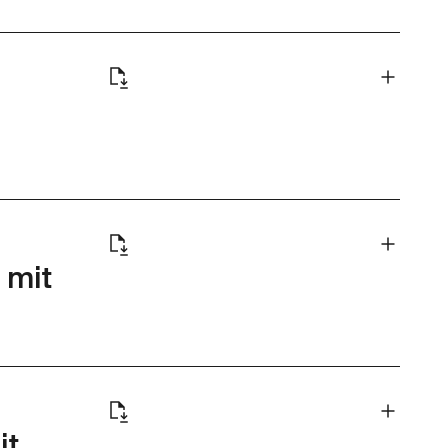
 mit
it