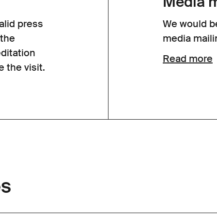
Media ma
alid press
We would be
 the
media mailin
ditation
Read more
the visit.
es