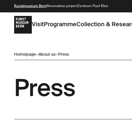
Kunstmuseum Bern
Renovation project
Zentrum Paul Klee
Visit
Programme
Collection & Resea
Homepage
—
About us
—
Press
Press