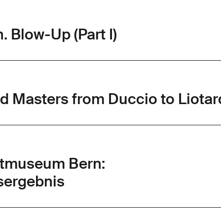
. Blow-Up (Part I)
 Old Masters from Duccio to Liotar
stmuseum Bern:
ergebnis