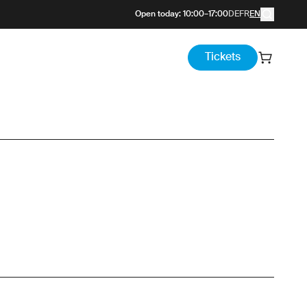
Open today
:
10:00
–
17:00
DE
FR
EN
Tickets