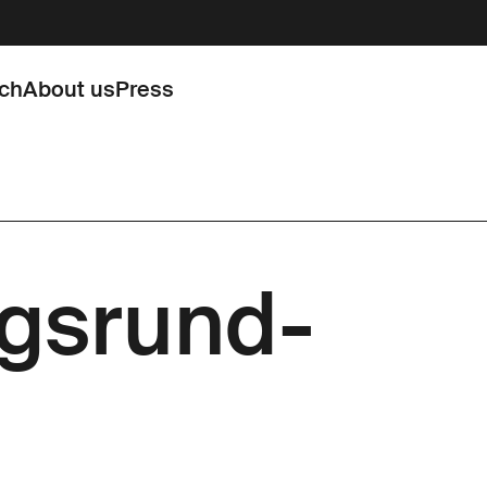
rch
About us
Press
ngsrund­