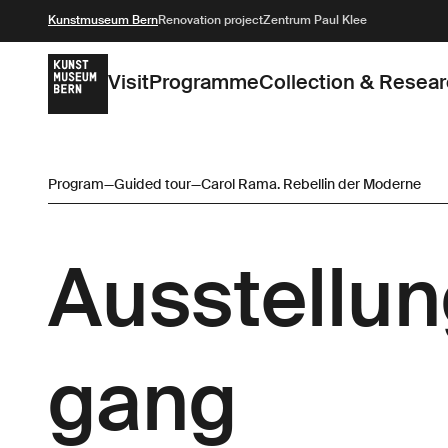
Kunstmuseum Bern
Renovation project
Zentrum Paul Klee
Visit
Programme
Collection & Resea
Program
—
Guided tour
—
Carol Rama. Rebellin der Moderne
Ausstellu
gang