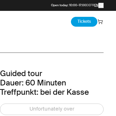
Open today
:
10:00
–
17:00
DE
FR
EN
Tickets
Guided tour
Dauer: 60 Minuten
Treffpunkt: bei der Kasse
Unfortunately over