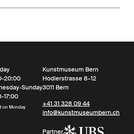
day
Kunstmuseum Bern
0-20:00
Hodlerstrasse 8–12
nesday-Sunday
3011 Bern
0-17:00
+41 31 328 09 44
d on Monday
info@kunstmuseumbern.ch
Partner