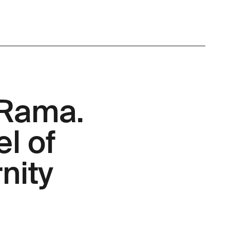
 Rama.
l of
nity