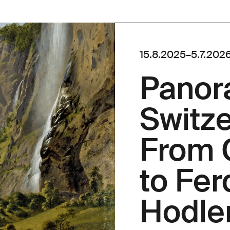
15.8.2025
–
5.7.202
Pano
Switze
From 
to Fer
Hodle