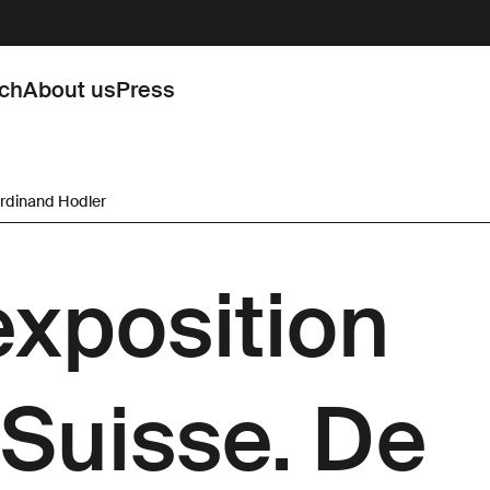
rch
About us
Press
erdinand Hodler
'exposition
Suisse. De