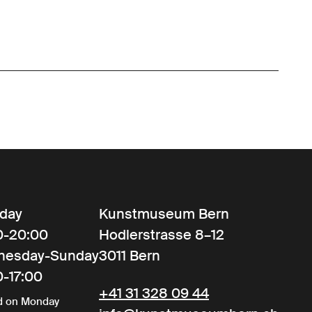
day
Kunstmuseum Bern
0-20:00
Hodlerstrasse 8–12
nesday-Sunday
3011 Bern
0-17:00
+41 31 328 09 44
d on Monday