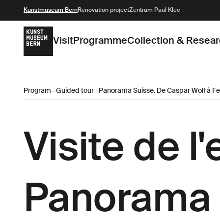
Kunstmuseum Bern
Renovation project
Zentrum Paul Klee
Visit
Programme
Collection & Resea
Program
—
Guided tour
—
Panorama Suisse. De Caspar Wolf à F
Visite de l
Panorama 