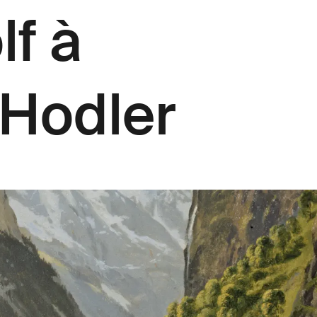
f à
 Hodler