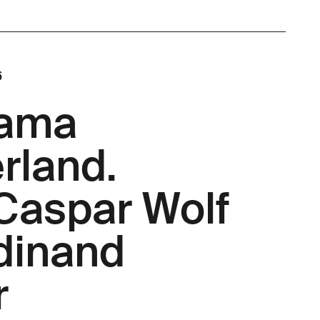
6
rama
rland.
Caspar Wolf
dinand
r