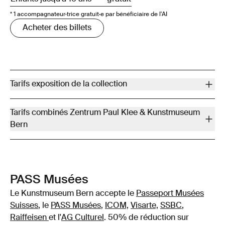
* 1 accompagnateur·trice gratuit·e par bénéficiaire de l'AI
Acheter des billets
Tarifs exposition de la collection
Tarif plein
CHF 10
Tarifs combinés Zentrum Paul Klee & Kunstmuseum
AVS / AI* / Militaire
CHF 7
Bern
Étudiant·es / Apprent·ies
CHF 5
Tarif plein
CHF 32
AVS / AI* / Militaire
CHF 28
Billets pour l'exposition de la collection en vente sur place uniquement
Étudiant·es / Apprent·ies
CHF 18
PASS Musées
* 1 accompagnateur·trice gratuit·e par bénéficiaire de l'AI
Le Kunstmuseum Bern accepte le
Passeport Musées
Suisses
, le
PASS Musées
,
ICOM,
Visarte,
SSBC
,
Raiffeisen
et l'
AG Culturel
. 50% de réduction sur