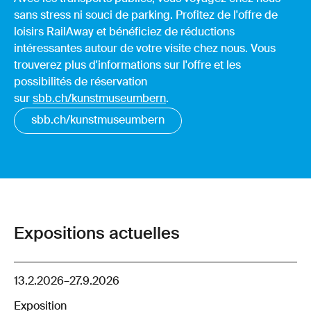
sans stress ni souci de parking. Profitez de l'offre de
loisirs RailAway et bénéficiez de réductions
intéressantes autour de votre visite chez nous. Vous
trouverez plus d'informations sur l'offre et les
possibilités de réservation
sur
sbb.ch/kunstmuseumbern
.
sbb.ch/kunstmuseumbern
Expositions actuelles
13.2.2026
–
27.9.2026
Exposition