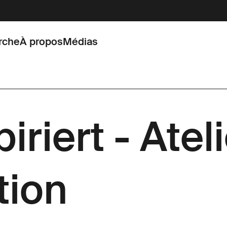
rche
À propos
Médias
piriert - Atel
tion