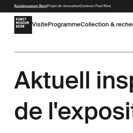
Kunstmuseum Bern
Projet de rénovation
Zentrum Paul Klee
Visite
Programme
Collection & reche
Aktuell ins
de l'exposi