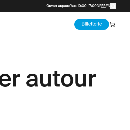
Ouvert aujourd'hui
:
10:00
–
17:00
DE
FR
EN
Billetterie
ier autour