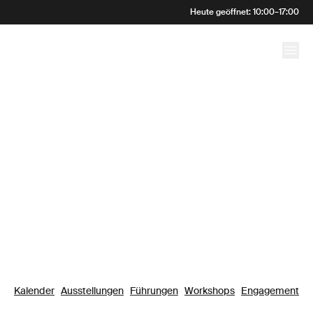
Willkommen im
Heute geöffnet
:
10:00
–
17:00
Kunstmuseum Bern
Kalender
Ausstellungen
Führungen
Workshops
Engagement