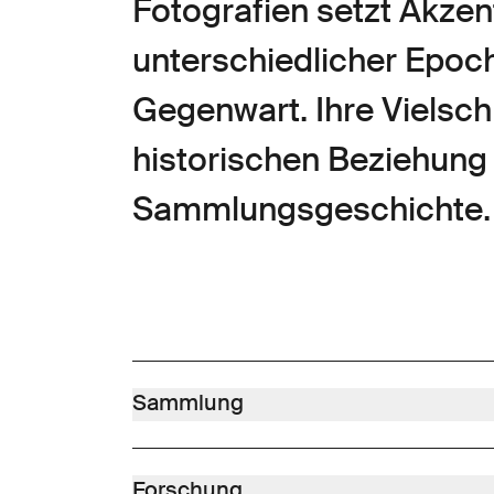
Fotografien setzt Akz
unterschiedlicher Epoch
Gegenwart. Ihre Vielsch
historischen Beziehung 
Sammlungsgeschichte.
Sammlung
Unsere Sammlungen zeichnen sich aus durch einen k
Nelkenmeister» und von Niklaus Manuel, durch die 
Forschung