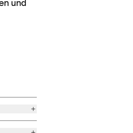
en und
 der «Berner
 die Werkkonvolute