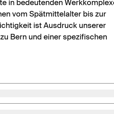
ente in bedeutenden Werkkomplex
en vom Spätmittelalter bis zur
ichtigkeit ist Ausdruck unserer
zu Bern und einer spezifischen
laren Bezug zu Stadt und Kanton Bern, z.B. mit den wichtigen Werken
Bestände von Schweizer Kunst des 18. und 19. Jahrhunderts, vor allem