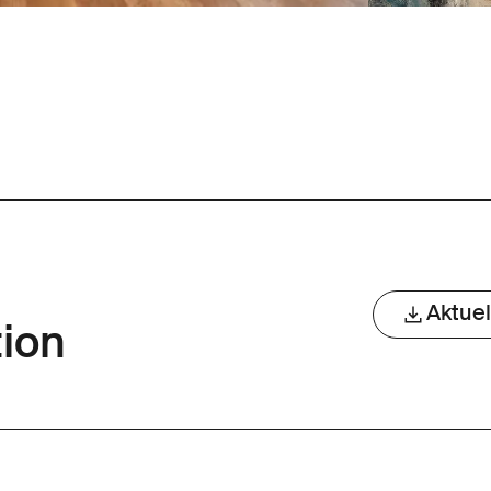
Aktue
ion