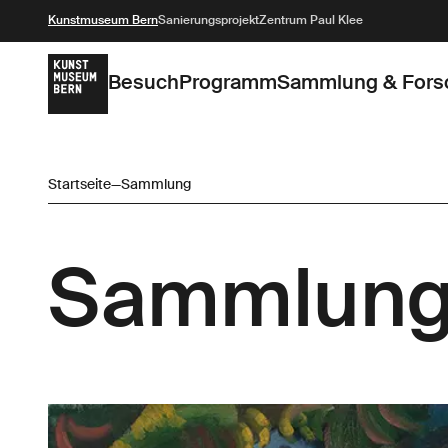
Kunstmuseum Bern
Sanierungsprojekt
Zentrum Paul Klee
Besuch
Programm
Sammlung & Fors
Startseite
—
Sammlung
Sammlun