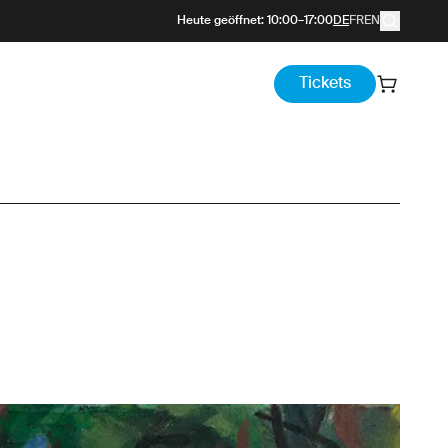
Heute geöffnet
:
10:00
–
17:00
DE
FR
EN
Tickets