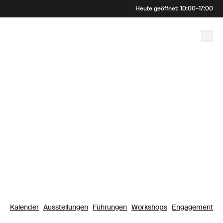
Willkommen im
Heute geöffnet
:
10:00
–
17:00
Kunstmuseum Bern
Kalender
Ausstellungen
Führungen
Workshops
Engagement