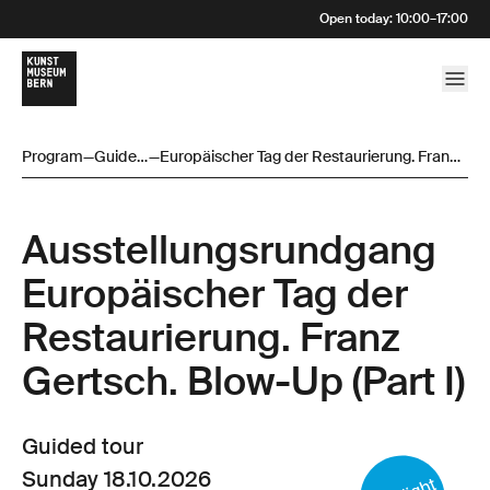
Open today
:
10:00
–
17:00
Program
—
Guided
—
Europäischer Tag der Restaurierung. Franz
tour
Gertsch. Blow-Up (Part I)
Ausstellungsrund­gang
Europäischer Tag der
Restaurierung. Franz
Gertsch. Blow-Up (Part I)
Guided tour
Sunday 18.10.2026